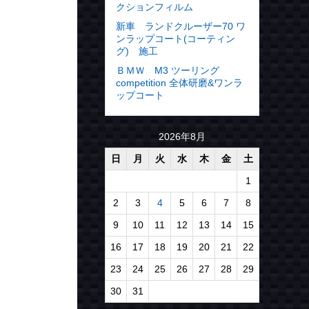
クションフィルム
新車 ランドクルーザー70 ワ
ンラップコート(コーティン
グ) 施工
ＢＭＷ M3 ツーリング
competition 全体研磨&ワンラ
ップコート
2026年8月
日
月
火
水
木
金
土
1
2
3
4
5
6
7
8
9
10
11
12
13
14
15
16
17
18
19
20
21
22
23
24
25
26
27
28
29
30
31