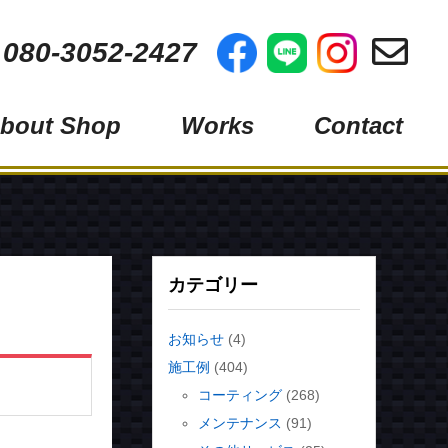
 080-3052-2427
bout Shop
Works
Contact
フィルム
コーティング
グ
メンテナンス
その他サービス
カテゴリー
お知らせ
(4)
施工例
(404)
ス）
コーティング
(268)
メンテナンス
(91)