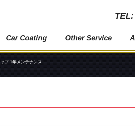
TEL:
Car Coating
Other Service
A
ワンラップコート (オススメ！)
ペイントプロテクション
ャブ 1年メンテナンス
グロスアーマー
ヘッドライトクリーニン
極艶ビューティフルコート
ウィンドウガラス磨き
バイクコーティング
金属・メッキモール磨き
ホイールコーティング
スモークフィルム（ガラ
ウィンドウガラス撥水コーティング