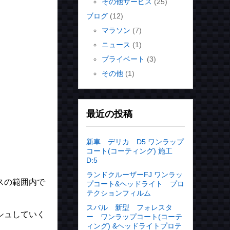
その他サービス
(25)
ブログ
(12)
マラソン
(7)
ニュース
(1)
プライベート
(3)
その他
(1)
最近の投稿
新車 デリカ D5 ワンラップ
コート(コーティング) 施工
D:5
ランドクルーザーFJ ワンラッ
スの範囲内で
プコート&ヘッドライト プロ
テクションフィルム
スバル 新型 フォレスタ
シュしていく
ー ワンラップコート(コーテ
ィング) &ヘッドライトプロテ