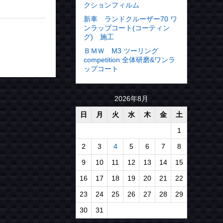
クションフィルム
新車 ランドクルーザー70 ワ
ンラップコート(コーティン
グ) 施工
ＢＭＷ M3 ツーリング
competition 全体研磨&ワンラ
ップコート
2026年8月
日
月
火
水
木
金
土
1
2
3
4
5
6
7
8
9
10
11
12
13
14
15
16
17
18
19
20
21
22
23
24
25
26
27
28
29
30
31