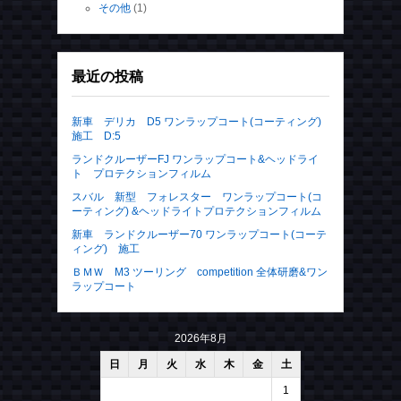
その他
(1)
最近の投稿
新車 デリカ D5 ワンラップコート(コーティング)
施工 D:5
ランドクルーザーFJ ワンラップコート&ヘッドライ
ト プロテクションフィルム
スバル 新型 フォレスター ワンラップコート(コ
ーティング) &ヘッドライトプロテクションフィルム
新車 ランドクルーザー70 ワンラップコート(コーテ
ィング) 施工
ＢＭＷ M3 ツーリング competition 全体研磨&ワン
ラップコート
2026年8月
日
月
火
水
木
金
土
1