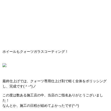
コーティング
(268)
メンテナンス
(91)
その他サービス
(25)
ブログ
(12)
マラソン
(7)
ニュース
(1)
プライベート
(3)
その他
(1)
最近の投稿
新車 デリカ D5 ワンラップコート(コーティング)
施工 D:5
ランドクルーザーFJ ワンラップコート&ヘッドライ
ト プロテクションフィルム
スバル 新型 フォレスター ワンラップコート(コ
ーティング) &ヘッドライトプロテクションフィルム
新車 ランドクルーザー70 ワンラップコート(コーテ