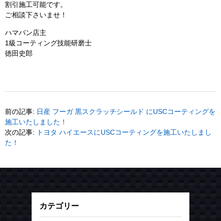
新車 デリカ D5 ワンラップコート(コーティング)
施工 D:5
ランドクルーザーFJ ワンラップコート&ヘッドライ
ト プロテクションフィルム
スバル 新型 フォレスター ワンラップコート(コ
ーティング) &ヘッドライトプロテクションフィルム
新車 ランドクルーザー70 ワンラップコート(コーテ
ィング) 施工
ＢＭＷ M3 ツーリング competition 全体研磨&ワン
ラップコート
2026年8月
日
月
火
水
木
金
土
1
2
3
4
5
6
7
8
9
10
11
12
13
14
15
16
17
18
19
20
21
22
23
24
25
26
27
28
29