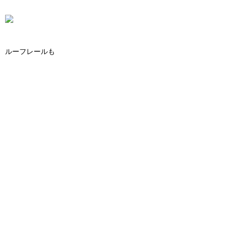
ルーフレールも
ポリッシャーが入らない溝は、
手磨きで限界ありますが、
これだけ綺麗になれば^ ^
再度マスキングして、
保護剤を塗って終了です！