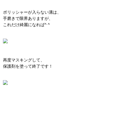
やはり、金属モールは
こうでなきゃですね！
金属モール腐食でお悩みの
オーナー様、
お気軽に御相談下さいませ^ ^
参考価格:
メルセデス Cクラス(セダン) →
32400円(税込)