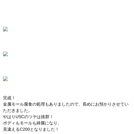
完成！
金属モール腐食の処理もありましたので、長めにお預かりさせてい
ただきました。
やはりUSCのツヤは抜群！
ボディもモールも綺麗になり、
見違えるC200となりました！
この度は数ある施工店の中、
当店のご指名誠にありがとうございました！
ハマバン 店主
1級コーティング技能研磨士
徳田史郎
前の記事:
トヨタ ハイエースにUSCコーティングを施工いたしまし
た！