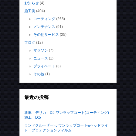
最近の投稿
新車 デリカ D5 ワンラップコート(コーティング)
施工 D:5
ランドクルーザーFJ ワンラップコート&ヘッドライ
ト プロテクションフィルム
スバル 新型 フォレスター ワンラップコート(コ
ーティング) &ヘッドライトプロテクションフィルム
新車 ランドクルーザー70 ワンラップコート(コーテ
ィング) 施工
ＢＭＷ M3 ツーリング competition 全体研磨&ワン
ラップコート
2026年8月
日
月
火
水
木
金
土
1
2
3
4
5
6
7
8