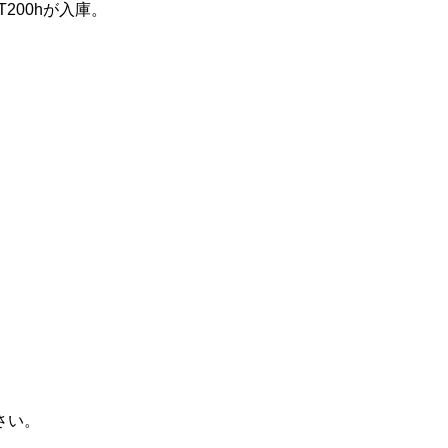
200hが入庫。
コーティング後の定期メンテナンス
コーティング施工の流れ
コーティング技能検定試験
さい。