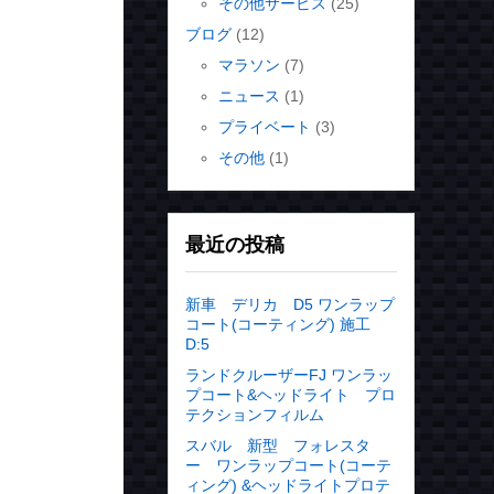
その他サービス
(25)
ブログ
(12)
マラソン
(7)
ニュース
(1)
プライベート
(3)
その他
(1)
最近の投稿
新車 デリカ D5 ワンラップ
コート(コーティング) 施工
D:5
ランドクルーザーFJ ワンラッ
プコート&ヘッドライト プロ
テクションフィルム
スバル 新型 フォレスタ
ー ワンラップコート(コーテ
ィング) &ヘッドライトプロテ