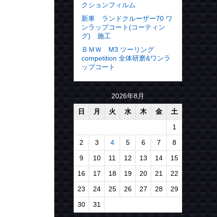
クションフィルム
新車 ランドクルーザー70 ワ
ンラップコート(コーティン
グ) 施工
ＢＭＷ M3 ツーリング
competition 全体研磨&ワンラ
ップコート
2026年8月
日
月
火
水
木
金
土
1
2
3
4
5
6
7
8
9
10
11
12
13
14
15
16
17
18
19
20
21
22
23
24
25
26
27
28
29
30
31