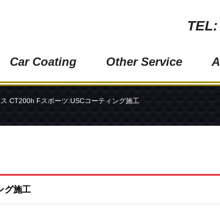
TEL:
Car Coating
Other Service
A
ワンラップコート (オススメ！)
ペイントプロテクション
ス CT200h Fスポーツ:USCコーティング施工
グロスアーマー
ヘッドライトクリーニン
極艶ビューティフルコート
ウィンドウガラス磨き
バイクコーティング
金属・メッキモール磨き
ホイールコーティング
スモークフィルム（ガラ
ィング施工
ウィンドウガラス撥水コーティング