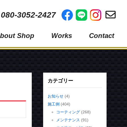
 080-3052-2427
bout Shop
Works
Contact
フィルム
コーティング
グ
メンテナンス
その他サービス
カテゴリー
お知らせ
(4)
施工例
(404)
ス）
コーティング
(268)
メンテナンス
(91)