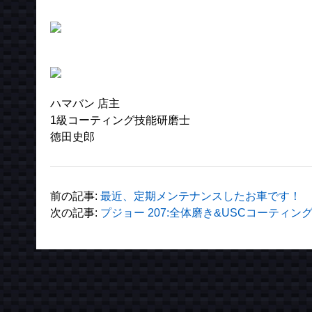
ハマバン 店主
1級コーティング技能研磨士
徳田史郎
前の記事:
最近、定期メンテナンスしたお車です！
次の記事:
プジョー 207:全体磨き&USCコーティン