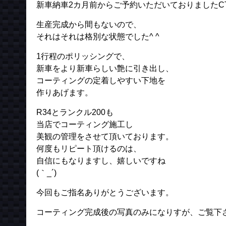
新車納車2カ月前からご予約いただいておりましたCT
生産完成から間もないので、
それはそれは格別な状態でした^ ^
1行程のポリッシングで、
新車をより新車らしい艶に引き出し、
コーティングの定着しやすい下地を
作りあげます。
R34とランクル200も
当店でコーティング施工し
美観の管理をさせて頂いております。
何度もリピート頂けるのは、
自信にもなりますし、嬉しいですね
(｀_´)ゞ
今回もご指名ありがとうございます。
コーティング完成後の写真のみになりすが、ご覧下