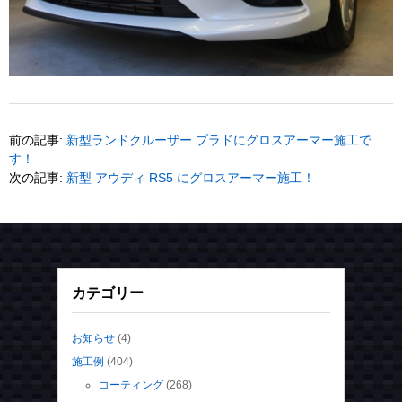
前の記事:
新型ランドクルーザー プラドにグロスアーマー施工で
す！
次の記事:
新型 アウディ RS5 にグロスアーマー施工！
カテゴリー
お知らせ
(4)
施工例
(404)
コーティング
(268)