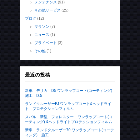
メンテナンス
(91)
その他サービス
(25)
ブログ
(12)
マラソン
(7)
ニュース
(1)
プライベート
(3)
その他
(1)
最近の投稿
新車 デリカ D5 ワンラップコート(コーティング)
施工 D:5
ランドクルーザーFJ ワンラップコート&ヘッドライ
ト プロテクションフィルム
スバル 新型 フォレスター ワンラップコート(コ
ーティング) &ヘッドライトプロテクションフィルム
新車 ランドクルーザー70 ワンラップコート(コーテ
ィング) 施工