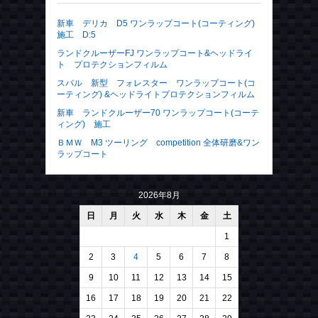
新車 デリカ D5 ワンラップコート(コーティング)
施工 D:5
ランドクルーザーFJ ワンラップコート&ヘッドライ
ト プロテクションフィルム
スバル 新型 フォレスター ワンラップコート(コ
ーティング) &ヘッドライトプロテクションフィルム
新車 ランドクルーザー70 ワンラップコート(コーテ
ィング) 施工
ＢＭＷ M3 ツーリング competition 全体研磨&ワン
ラップコート
2026年8月
日
月
火
水
木
金
土
1
2
3
4
5
6
7
8
9
10
11
12
13
14
15
16
17
18
19
20
21
22