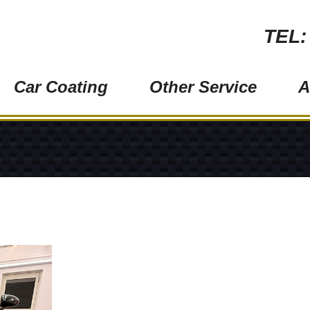
TEL:
Car Coating
Other Service
A
ワンラップコート (オススメ！)
ペイントプロテクション
グロスアーマー
ヘッドライトクリーニン
極艶ビューティフルコート
ウィンドウガラス磨き
バイクコーティング
金属・メッキモール磨き
ホイールコーティング
スモークフィルム（ガラ
ウィンドウガラス撥水コーティング