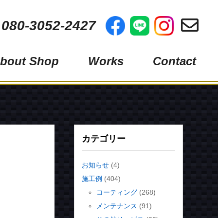
 080-3052-2427
bout Shop
Works
Contact
フィルム
コーティング
グ
メンテナンス
その他サービス
カテゴリー
お知らせ
(4)
施工例
(404)
ス）
コーティング
(268)
メンテナンス
(91)