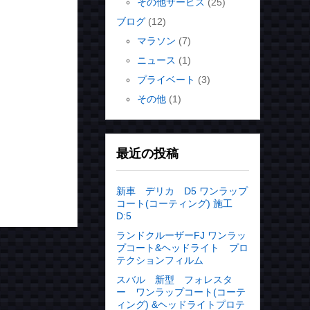
その他サービス
(25)
ブログ
(12)
マラソン
(7)
ニュース
(1)
プライベート
(3)
その他
(1)
最近の投稿
新車 デリカ D5 ワンラップ
コート(コーティング) 施工
D:5
ランドクルーザーFJ ワンラッ
プコート&ヘッドライト プロ
テクションフィルム
スバル 新型 フォレスタ
ー ワンラップコート(コーテ
ィング) &ヘッドライトプロテ