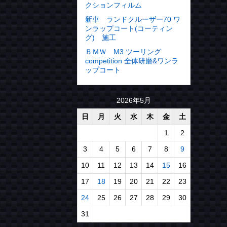
クションフィルム
新車 ランドクルーザー70 ワ
ンラップコート(コーティン
グ) 施工
ＢＭＷ M3 ツーリング
competition 全体研磨&ワンラ
ップコート
2026年5月
日
月
火
水
木
金
土
1
2
3
4
5
6
7
8
9
10
11
12
13
14
15
16
17
18
19
20
21
22
23
24
25
26
27
28
29
30
31