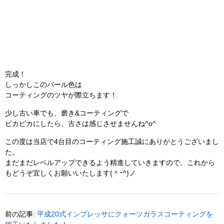
ト プロテクションフィルム
スバル 新型 フォレスター ワンラップコート(コ
ーティング) &ヘッドライトプロテクションフィルム
新車 ランドクルーザー70 ワンラップコート(コーテ
ィング) 施工
ＢＭＷ M3 ツーリング competition 全体研磨&ワン
ラップコート
2026年8月
日
月
火
水
木
金
土
1
2
3
4
5
6
7
8
9
10
11
12
13
14
15
16
17
18
19
20
21
22
23
24
25
26
27
28
29
30
31
« 7月