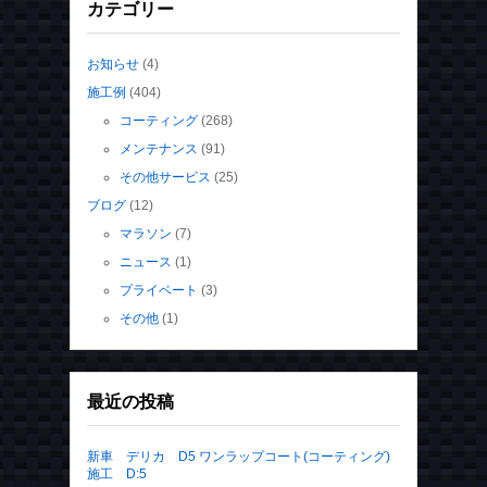
カテゴリー
お知らせ
(4)
施工例
(404)
コーティング
(268)
メンテナンス
(91)
その他サービス
(25)
ブログ
(12)
マラソン
(7)
ニュース
(1)
プライベート
(3)
その他
(1)
最近の投稿
新車 デリカ D5 ワンラップコート(コーティング)
施工 D:5