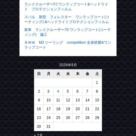
ランドクルーザーFJ ワンラップコート&ヘッドライ
ト プロテクションフィルム
スバル 新型 フォレスター ワンラップコート(コ
ーティング) &ヘッドライトプロテクションフィルム
新車 ランドクルーザー70 ワンラップコート(コーテ
ィング) 施工
ＢＭＷ M3 ツーリング competition 全体研磨&ワン
ラップコート
2026年8月
日
月
火
水
木
金
土
1
2
3
4
5
6
7
8
9
10
11
12
13
14
15
16
17
18
19
20
21
22
23
24
25
26
27
28
29
30
31
« 7月